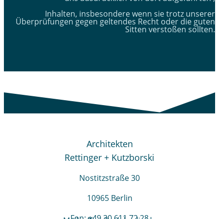
Inhalten, insbesondere wenn sie trotz unserer
Überprüfungen gegen geltendes Recht oder die guten
Sitten verstoßen sollten.
Architekten
Rettinger + Kutzborski
Nostitzstraße 30
10965 Berlin
Fon: +49 30 611 72 28